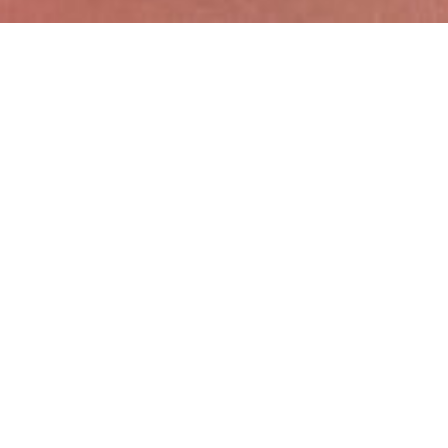
O nás
Partnerství
“Propojujeme všechny stránky tance od kultivující,
vzdělávací, přes sportovní, rekreační až po
performační a uměleckou.”
Svaz učitelů tance ČR je společenskou a
sportovní organizací, spolkem, který sdružuje
profesionální taneční mistry, jejich
spolupracovníky – taneční partnery, stejně jako
sportovce, tanečníky v amatérské, profesionální