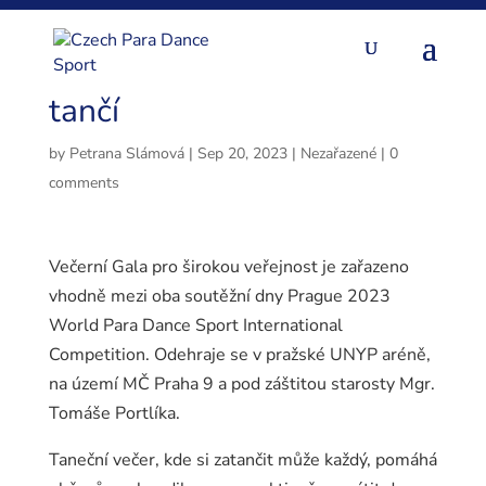
Gala večer aneb Devítka
tančí
by
Petrana Slámová
|
Sep 20, 2023
|
Nezařazené
|
0
comments
Večerní Gala pro širokou veřejnost je zařazeno
vhodně mezi oba soutěžní dny Prague 2023
World Para Dance Sport International
Competition. Odehraje se v pražské UNYP aréně,
na území MČ Praha 9 a pod záštitou starosty Mgr.
Tomáše Portlíka.
Taneční večer, kde si zatančit může každý, pomáhá