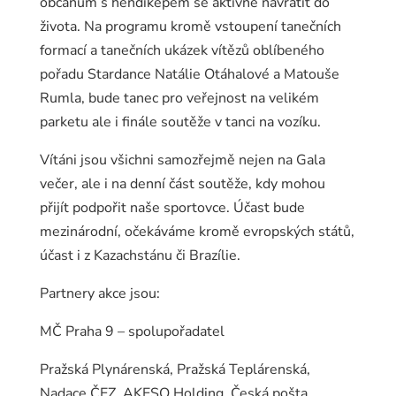
občanům s hendikepem se aktivně navrátit do
života. Na programu kromě vstoupení tanečních
formací a tanečních ukázek vítězů oblíbeného
pořadu Stardance Natálie Otáhalové a Matouše
Rumla, bude tanec pro veřejnost na velikém
parketu ale i finále soutěže v tanci na vozíku.
Vítáni jsou všichni samozřejmě nejen na Gala
večer, ale i na denní část soutěže, kdy mohou
přijít podpořit naše sportovce. Účast bude
mezinárodní, očekáváme kromě evropských států,
účast i z Kazachstánu či Brazílie.
Partnery akce jsou:
MČ Praha 9 – spolupořadatel
Pražská Plynárenská, Pražská Teplárenská,
Nadace ČEZ, AKESO Holding, Česká pošta,