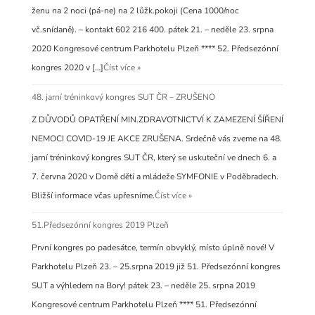
ženu na 2 noci (pá-ne) na 2 lůžk.pokoji (Cena 1000/noc
vč.snídaně). – kontakt 602 216 400. pátek 21. – neděle 23. srpna
2020 Kongresové centrum Parkhotelu Plzeň **** 52. Předsezónní
kongres 2020 v […]
Číst více »
48. jarní tréninkový kongres SUT ČR – ZRUŠENO
Z DŮVODŮ OPATŘENÍ MIN.ZDRAVOTNICTVÍ K ZAMEZENÍ ŠÍŘENÍ
NEMOCI COVID-19 JE AKCE ZRUŠENA. Srdečně vás zveme na 48.
jarní tréninkový kongres SUT ČR, který se uskuteční ve dnech 6. a
7. června 2020 v Domě dětí a mládeže SYMFONIE v Poděbradech.
Bližší informace včas upřesníme.
Číst více »
51.Předsezónní kongres 2019 Plzeň
První kongres po padesátce, termín obvyklý, místo úplně nové! V
Parkhotelu Plzeň 23. – 25.srpna 2019 již 51. Předsezónní kongres
SUT a výhledem na Bory! pátek 23. – neděle 25. srpna 2019
Kongresové centrum Parkhotelu Plzeň **** 51. Předsezónní