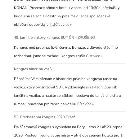
KONÁNÍ Prezence přímo v hotelu v pátek od 13:30h, přednášky
budou na sálech a účastníky prosíme o lehce společenské
oblečení odpovídající […]
Číst více »
49. jarní tréninkový kongres SUT ČR – ZRUŠENO
Kongres měl probíhat 5.-6. června. Bohužel z důvodu vládního
rozhodnutí jsme se rozhodli kongres zrušit.
Číst více »
Kongres tance na vozíku
Přinášíme Vám záznam z historicky prvního kongresu tance na
vozíku, který organizoval SUT. Vyzkoušejte si základní tipy, jak
tančit na vozíku, a naučte se základní sestavu do tanců cha cha a
rumba upravenou pro tanec na vozíku.
Číst více »
52. Předsezónní kongres 2020 Plzeň
Další srpnový kongres s výhledem na Bory! Letos 21.až 23. srpna
2020! Poslední jedno volné místo v plně obsazeném hotelu pro 1