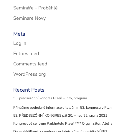
Semináře – Proběhlé
Seminare Novy
Meta
Log in
Entries feed
Comments feed
WordPress.org
Recent Posts
53. předsezónní kongres Plzeň – info, program
Přinášíme podrobné informace o letošním 53. kongresu v Plzni.
53. PŘEDSEZÓNNÍ KONGRES pát 20. – ned 22. srpna 2021
Kongresové centrum Parkhotelu Plzeň **** Organizátor: Aleš a
Dana Mědílkovi, za podpory ostatních členů presídia MÍSTO