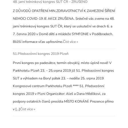
48. jarní tréninkový kongres SUT ČR – ZRUŠENO
Z DŮVODŮ OPATŘENÍ MIN.ZDRAVOTNICTVÍ K ZAMEZENÍ ŠÍŘENÍ
NEMOCI COVID-19 JE AKCE ZRUŠENA. Srdečně vás zveme na 48.
jarní tréninkový kongres SUT ČR, který se uskuteční ve dnech 6. a
7. června 2020 v Domě dětí a mládeže SYMFONIE v Poděbradech.
Bližší informace včas upřesníme.
Číst více »
51.Předsezónní kongres 2019 Plzeň
První kongres po padesátce, termín obvyklý, místo úplně nové! V
Parkhotelu Plzeň 23. – 25.srpna 2019 již 51. Předsezónní kongres
SUT a výhledem na Bory! pátek 23. – neděle 25. srpna 2019
Kongresové centrum Parkhotelu Plzeň **** 51. Předsezónní
kongres 2019 v Plzni Organizátor: Aleš a Dana Mědílkovi, za
podpory ostatních členů presídia MÍSTO KONÁNÍ: Prezence přímo
v […]
Číst více »