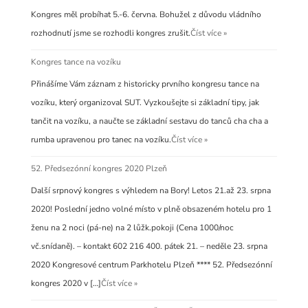
Kongres měl probíhat 5.-6. června. Bohužel z důvodu vládního
rozhodnutí jsme se rozhodli kongres zrušit.
Číst více »
Kongres tance na vozíku
Přinášíme Vám záznam z historicky prvního kongresu tance na
vozíku, který organizoval SUT. Vyzkoušejte si základní tipy, jak
tančit na vozíku, a naučte se základní sestavu do tanců cha cha a
rumba upravenou pro tanec na vozíku.
Číst více »
52. Předsezónní kongres 2020 Plzeň
Další srpnový kongres s výhledem na Bory! Letos 21.až 23. srpna
2020! Poslední jedno volné místo v plně obsazeném hotelu pro 1
ženu na 2 noci (pá-ne) na 2 lůžk.pokoji (Cena 1000/noc
vč.snídaně). – kontakt 602 216 400. pátek 21. – neděle 23. srpna
2020 Kongresové centrum Parkhotelu Plzeň **** 52. Předsezónní
kongres 2020 v […]
Číst více »